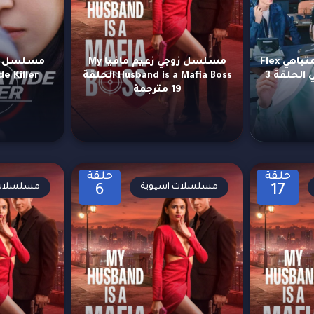
مسلسل الشرطي المتباهي Flex
مسلسل زوجي زعيم مافيا My
X Cop الموسم الثاني الحلقة 3
Husband is a Mafia Boss الحلقة
19 مترجمة
حلقة
حلقة
مسلسلات اسيوية
مسلسلات 
6
17