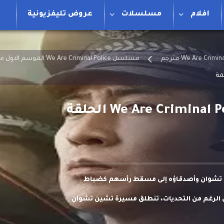
افلام
مسلسلات
عروض تليفزيونية
مسلسل We Are Criminal Police الموسم الاول مترجم
مسلسل نحن شرطة جنائية We Are Criminal Police الحلقة
ن تشوان وأصدقاؤه إلى مسقط رأسهم كضباط
 الرغم من التحديات، تنطلق مسيرة تشين تشوان
ينمو ليصبح محققًا ماهرًا، ويواجه ثقل مسؤولياته