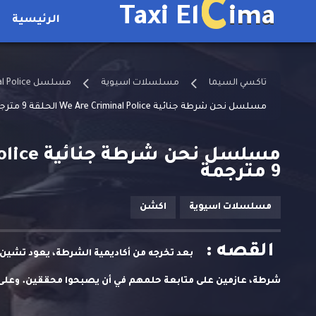
C
Taxi El
ima
الرئيسية
تاكسي السيما
مسلسلات اسيوية
مسلسل We Are Criminal Police مترجم
مسلسل نحن شرطة جنائية We Are Criminal Police الحلقة 9 مترجمة
9 مترجمة
مسلسلات اسيوية
اكشن
القصه :
بعد تخرجه من أكاديمية الشرطة، يعود تشي
شرطة، عازمين على متابعة حلمهم في أن يصبحوا محققين. وعلى
المهنية عندما يثبت شجاعته في موقف حرج. وتحت إشراف رؤسائه، 