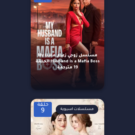
مسلسل زوجي زعيم مافيا My
Husband is a Mafia Boss الحلقة
19 مترجمة
حلقة
مسلسلات اسيوية
9