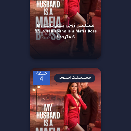
مسلسل زوجي زعيم مافيا My
Husband is a Mafia Boss الحلقة
6 مترجمة
حلقة
مسلسلات اسيوية
4