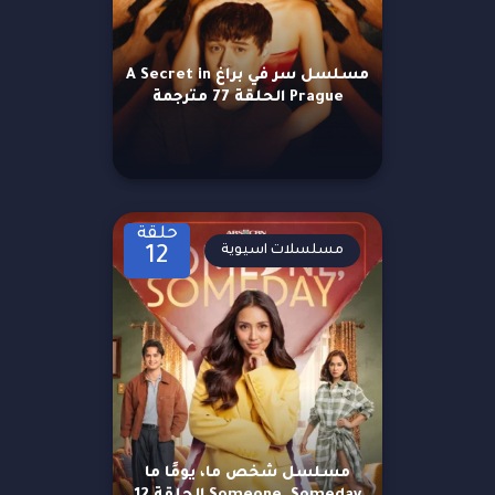
مسلسل سر في براغ A Secret in
Prague الحلقة 77 مترجمة
حلقة
مسلسلات اسيوية
12
مسلسل شخص ما، يومًا ما