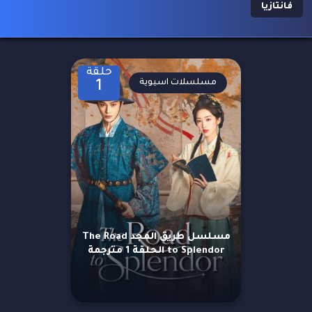
فانتازيا
حلقة
مسلسلات اسيوية
1
مسلسل طريق المجد The Road
to Splendor الحلقة 1 مترجمة