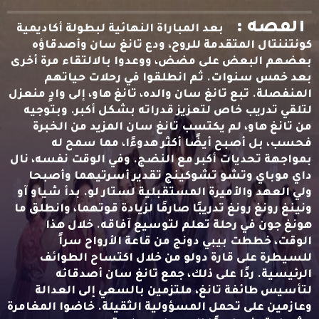
القصه :
بعد المباراة النهائية لبطولة أكاديمية
كونتننتال المتقدمة للروح، ودع تانغ سان وأصدقاؤه
بعضهم البعض على مضض، ووعدوا بالالتقاء مرة أخرى
بعد خمس سنوات. ثم انطلقوا في رحلات حياتهم
المنفصلة. تبع تانغ سان والده، تانغ هاو، إلى وادٍ منعزل
لتلقي تدريب خاص لتعزيز قدراته بشكل أكبر. وبتوجيه
من تانغ هاو، لم يكتسب تانغ سان المزيد من الخبرة
فحسب، بل أصبح أيضًا أكثر هدوءًا، مما سمح له
بمواجهة تحديات أكبر مع النضج. وفي الوقت نفسه، نال
داي موباي وتشو تشوكينج تقدير أسرتيهما وأصبحا
ولي العهد والأميرة المستقبلية لستار لو. بدأ شياو آو
ونينغ رونغ رونغ تدريبًا صارمًا لزيادة قوتهما، وانطلق ما
هونغ جون في رحلة تعلم لتوسيع آفاقه. خلال هذا
الوقت، خططت بيبي دونج من قاعة الأرواح سراً
للسيطرة على قارة دولو من خلال اكتساح الطوائف
الرئيسية. ردًا على ذلك، جمع تانغ سان أصدقائه
لتأسيس طائفة تانغ، ملتزمين بالسعي إلى العدالة
وعازمين على تحمل المسؤولية الثقيلة. خاضوا المغامرة