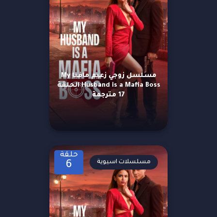
مسلسل زوجي زعيم مافيا My
Husband is a Mafia Boss الحلقة
17 مترجمة
حلقة
مسلسلات اسيوية
6