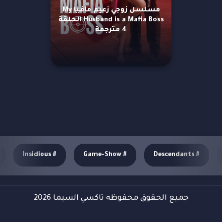
مسلسل زوجي زعيم مافيا My
Husband is a Mafia Boss الحلقة
4 مترجمة
مزيد من العروض
Insidious
#
Game-Show
#
Descendants
#
جميع الحقوق محفوظه تاكسي السيما 2026