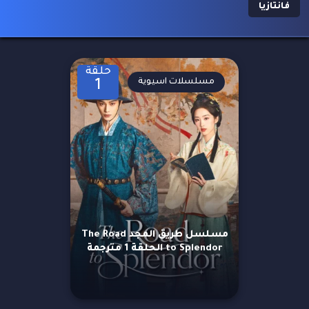
فانتازيا
حلقة
مسلسلات اسيوية
1
مسلسل طريق المجد The Road
to Splendor الحلقة 1 مترجمة