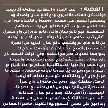
القصه :
بعد المباراة النهائية لبطولة أكاديمية
كونتننتال المتقدمة للروح، ودع تانغ سان وأصدقاؤه
بعضهم البعض على مضض، ووعدوا بالالتقاء مرة أخرى
بعد خمس سنوات. ثم انطلقوا في رحلات حياتهم
المنفصلة. تبع تانغ سان والده، تانغ هاو، إلى وادٍ منعزل
لتلقي تدريب خاص لتعزيز قدراته بشكل أكبر. وبتوجيه
من تانغ هاو، لم يكتسب تانغ سان المزيد من الخبرة
فحسب، بل أصبح أيضًا أكثر هدوءًا، مما سمح له
بمواجهة تحديات أكبر مع النضج. وفي الوقت نفسه، نال
داي موباي وتشو تشوكينج تقدير أسرتيهما وأصبحا
ولي العهد والأميرة المستقبلية لستار لو. بدأ شياو آو
ونينغ رونغ رونغ تدريبًا صارمًا لزيادة قوتهما، وانطلق ما
هونغ جون في رحلة تعلم لتوسيع آفاقه. خلال هذا
الوقت، خططت بيبي دونج من قاعة الأرواح سراً
للسيطرة على قارة دولو من خلال اكتساح الطوائف
الرئيسية. ردًا على ذلك، جمع تانغ سان أصدقائه
لتأسيس طائفة تانغ، ملتزمين بالسعي إلى العدالة
وعازمين على تحمل المسؤولية الثقيلة. خاضوا المغامرة