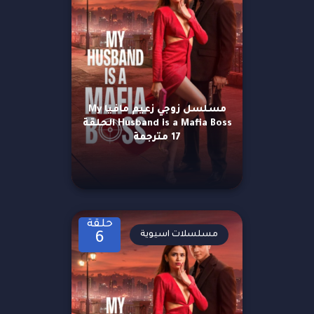
مسلسل زوجي زعيم مافيا My
Husband is a Mafia Boss الحلقة
17 مترجمة
حلقة
مسلسلات اسيوية
6