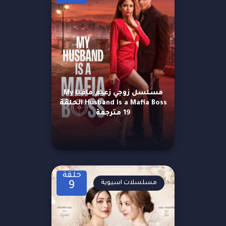
مسلسل زوجي زعيم مافيا My
Husband is a Mafia Boss الحلقة
19 مترجمة
حلقة
مسلسلات اسيوية
9