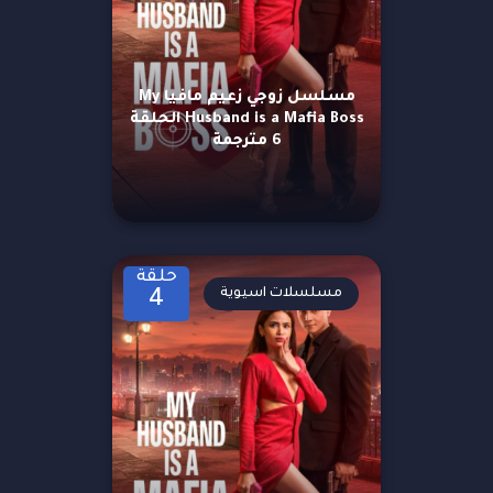
مسلسل زوجي زعيم مافيا My
Husband is a Mafia Boss الحلقة
6 مترجمة
حلقة
مسلسلات اسيوية
4