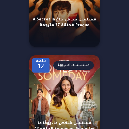
مسلسل سر في براغ A Secret in
Prague الحلقة 77 مترجمة
حلقة
مسلسلات اسيوية
12
مسلسل شخص ما، يومًا ما