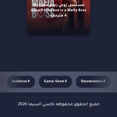
مسلسل زوجي زعيم مافيا My
Husband is a Mafia Boss الحلقة
4 مترجمة
مزيد من العروض
Insidious
#
Game-Show
#
Descendants
#
جميع الحقوق محفوظه تاكسي السيما 2026