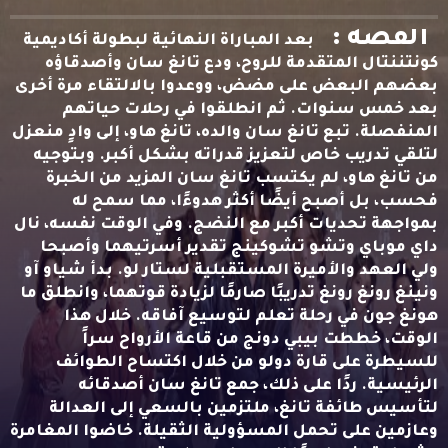
القصه :
بعد المباراة النهائية لبطولة أكاديمية
كونتننتال المتقدمة للروح، ودع تانغ سان وأصدقاؤه
بعضهم البعض على مضض، ووعدوا بالالتقاء مرة أخرى
بعد خمس سنوات. ثم انطلقوا في رحلات حياتهم
المنفصلة. تبع تانغ سان والده، تانغ هاو، إلى وادٍ منعزل
لتلقي تدريب خاص لتعزيز قدراته بشكل أكبر. وبتوجيه
من تانغ هاو، لم يكتسب تانغ سان المزيد من الخبرة
فحسب، بل أصبح أيضًا أكثر هدوءًا، مما سمح له
بمواجهة تحديات أكبر مع النضج. وفي الوقت نفسه، نال
داي موباي وتشو تشوكينج تقدير أسرتيهما وأصبحا
ولي العهد والأميرة المستقبلية لستار لو. بدأ شياو آو
ونينغ رونغ رونغ تدريبًا صارمًا لزيادة قوتهما، وانطلق ما
هونغ جون في رحلة تعلم لتوسيع آفاقه. خلال هذا
الوقت، خططت بيبي دونج من قاعة الأرواح سراً
للسيطرة على قارة دولو من خلال اكتساح الطوائف
الرئيسية. ردًا على ذلك، جمع تانغ سان أصدقائه
لتأسيس طائفة تانغ، ملتزمين بالسعي إلى العدالة
وعازمين على تحمل المسؤولية الثقيلة. خاضوا المغامرة