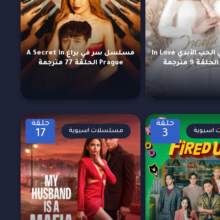
مسلسل في الحب الأبدي In Love
مسلسل سر في براغ A Secret in
Prague الحلقة 77 مترجمة
حلقة
حلقة
اسيوية
مسلسلات اسيوية
17
3