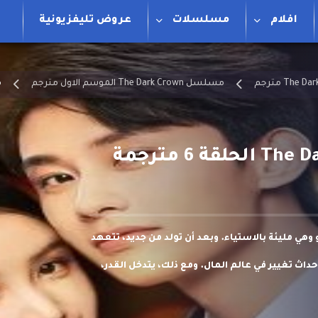
افلام
مسلسلات
عروض تليفزيونية
مسلسل The Dark Crown الموسم الاول مترجم
م
هي مليئة بالاستياء. وبعد أن تولد من جديد، تتعهد
ث تغيير في عالم المال. ومع ذلك، يتدخل القدر،
ظلمة التي طاردت حياتها السابقة.