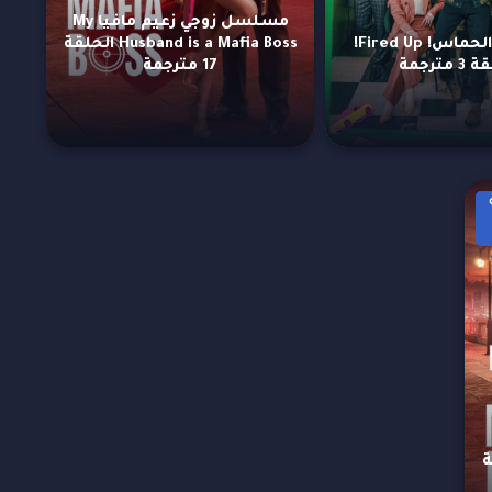
مسلسل زوجي زعيم مافيا My
مسلسل الحماس! Fired Up!
Husband is a Mafia Boss الحلقة
 مترجمة
17 مترجمة
M
لحلقة