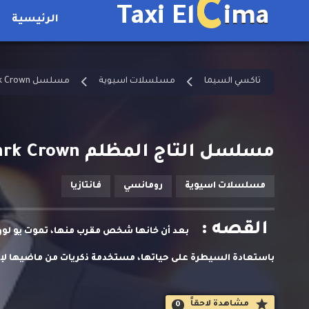
C
Taxi El
ima
الرئيسية
تاكسي السيما
مسلسلات اسيوية
مسلسل The Dark Crown مترجم
مسلسل التاج المظلم The Dark Crown الحلقة 6 مترجمة
مسلسلات اسيوية
رومانسي
فانتازيا
القصه :
بعد أن خانها شخص مقرب منها، تموت يو لوو و
باستعادة السيطرة على حياتها، مستخدمة ذكريات من ماضيها لإحدا
وتجد نفسها متورطة مرة أخرى مع لياو يوتنغ - نفس الشخصية الم
مشاهدة لاحقاََ
0