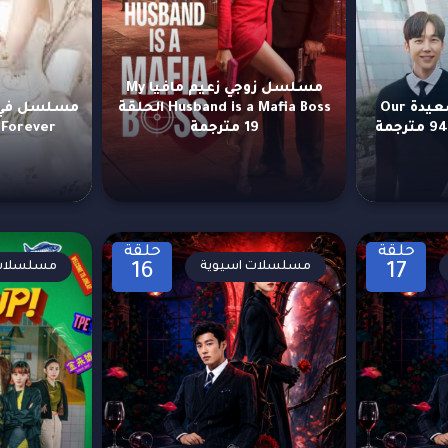
مسلسل زوجي زعيم مافيا My
مسلسل أيامنا السعيدة Our
Husband is a Mafia Boss الحلقة
19 مترجمة
Forever الحلقة 9 مترجمة
حلقة
حلقة
مسلسلات اسيوية
مسلسلات 
16
17