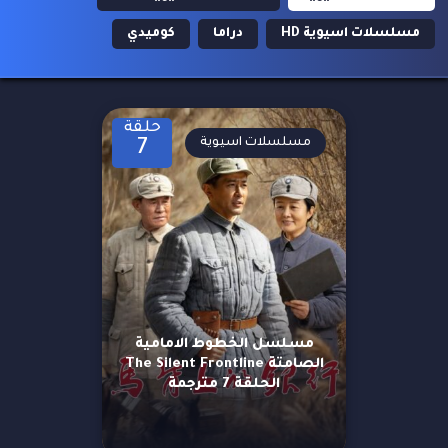
مسلسلات اسيوية HD
دراما
كوميدي
حلقة
مسلسلات اسيوية
7
مسلسل الخطوط الامامية
الصامتة The Silent Frontline
الحلقة 7 مترجمة