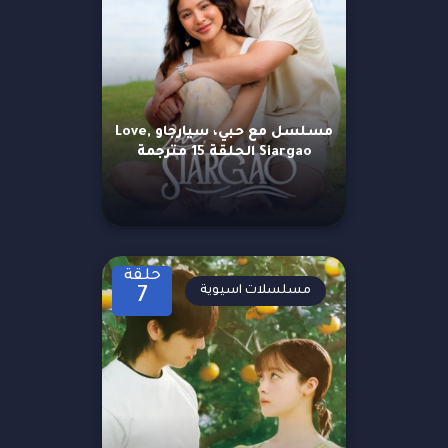
مسلسل مع حبي، سيارجاو Love,
Siargao الحلقة 15 مترجمة
حلقة
مسلسلات اسيوية
7