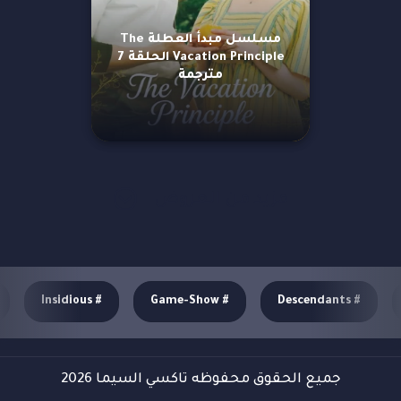
مسلسل مبدأ العطلة The
Vacation Principle الحلقة 7
مترجمة
مزيد من العروض
Insidious
#
Game-Show
#
Descendants
#
جميع الحقوق محفوظه تاكسي السيما 2026