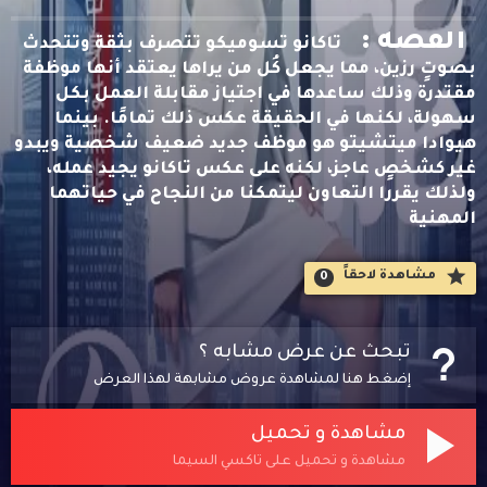
القصه :
تاكانو تسوميكو تتصرف بثقة وتتحدث
بصوتٍ رزين، مما يجعل كُل من يراها يعتقد أنها موظفة
مقتدرة وذلك ساعدها في اجتياز مقابلة العمل بكل
سهولة، لكنها في الحقيقة عكس ذلك تمامًا. بينما
هيوادا ميتشيتو هو موظف جديد ضعيف شخصية ويبدو
غير كشخصٍ عاجز، لكنه على عكس تاكانو يجيد عمله،
ولذلك يقررا التعاون ليتمكنا من النجاح في حياتهما
المهنية
مشاهدة لاحقاََ
0
تبحث عن عرض مشابه ؟
إضغط هنا لمشاهدة عروض مشابهة لهذا العرض
مشاهدة و تحميل
مشاهدة و تحميل على تاكسي السيما