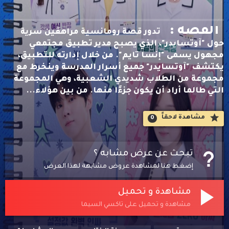
القصه :
تدور قصة رومانسية مراهقين سرية
حول "آوتسايدر"، الذي يصبح مدير تطبيق مجتمعي
مجهول يسمى "إنسا تايم". من خلال إدارته للتطبيق،
يكتشف "آوتسايدر" جميع أسرار المدرسة وينخرط مع
مجموعة من الطلاب شديدي الشعبية، وهي المجموعة
التي طالما أراد أن يكون جزءًا منها. من بين هؤلاء...
مشاهدة لاحقاََ
0
تبحث عن عرض مشابه ؟
إضغط هنا لمشاهدة عروض مشابهة لهذا العرض
مشاهدة و تحميل
مشاهدة و تحميل على تاكسي السيما