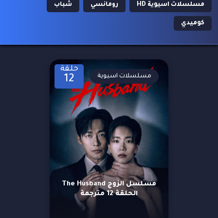
مسلسلات اسيوية HD
رومانسي
شباب
كوميدي
حلقة
مسلسلات اسيوية
12
مسلسل الزوج The Husband
الحلقة 12 مترجمة