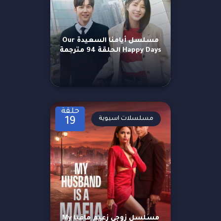
مسلسل أيامنا السعيدة Our
Happy Days الحلقة 94 مترجمة
حلقة
مسلسلات اسيوية
19
مسلسل زوجي زعيم مافيا My