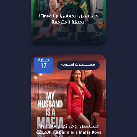
مسلسل الحماس! Fired Up!
الحلقة 3 مترجمة
حلقة
مسلسلات اسيوية
17
مسلسل زوجي زعيم مافيا My
Husband is a Mafia Boss الحلقة