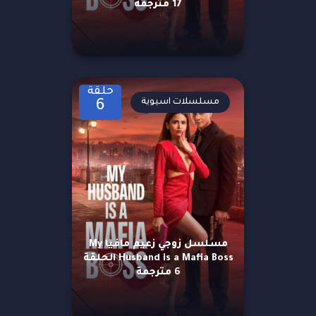
17 مترجمة
حلقة
مسلسلات اسيوية
6
مسلسل زوجي زعيم مافيا My
Husband is a Mafia Boss الحلقة
6 مترجمة