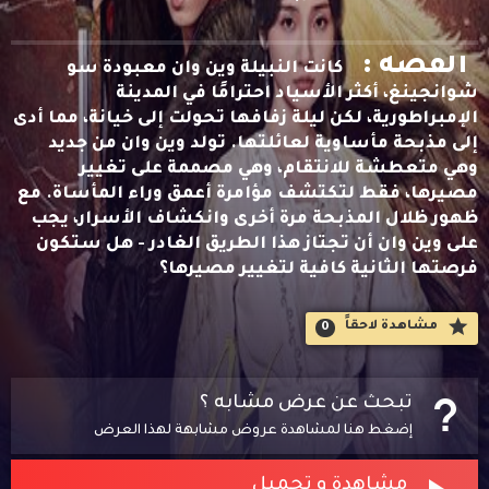
القصه :
كانت النبيلة وين وان معبودة سو
شوانجينغ، أكثر الأسياد احترامًا في المدينة
الإمبراطورية، لكن ليلة زفافها تحولت إلى خيانة، مما أدى
إلى مذبحة مأساوية لعائلتها. تولد وين وان من جديد
وهي متعطشة للانتقام، وهي مصممة على تغيير
مصيرها، فقط لتكتشف مؤامرة أعمق وراء المأساة. مع
ظهور ظلال المذبحة مرة أخرى وانكشاف الأسرار، يجب
على وين وان أن تجتاز هذا الطريق الغادر - هل ستكون
فرصتها الثانية كافية لتغيير مصيرها؟
مشاهدة لاحقاََ
0
تبحث عن عرض مشابه ؟
إضغط هنا لمشاهدة عروض مشابهة لهذا العرض
مشاهدة و تحميل