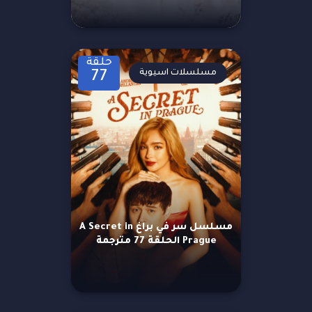
حلقة
مسلسلات اسيوية
77
مسلسل سر في براغ A Secret in
Prague الحلقة 77 مترجمة