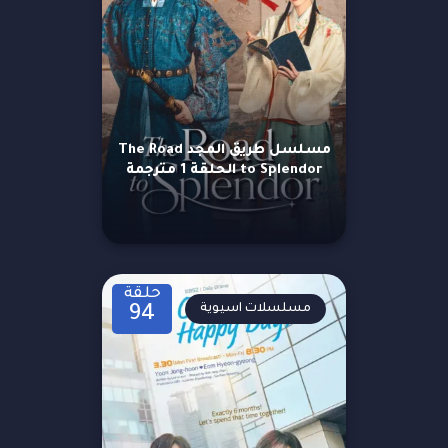
مسلسل طريق المجد The Road
to Splendor الحلقة 1 مترجمة
حلقة
مسلسلات اسيوية
94