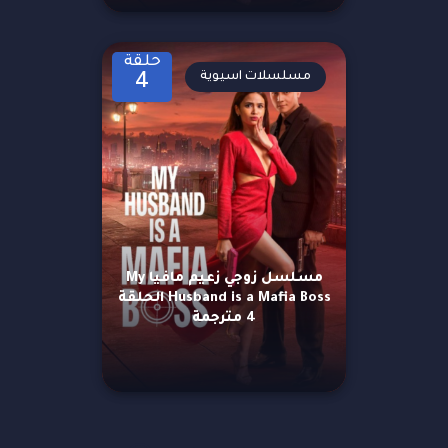
حلقة
مسلسلات اسيوية
4
مسلسل زوجي زعيم مافيا My
Husband is a Mafia Boss الحلقة
4 مترجمة