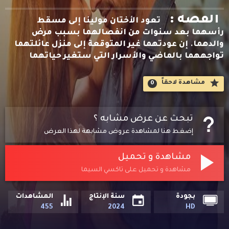
القصه :
تعود الأختان مولينا إلى مسقط
رأسهما بعد سنوات من انفصالهما بسبب مرض
والدهما. إن عودتهما غير المتوقعة إلى منزل عائلتهما
تواجههما بالماضي والأسرار التي ستغير حياتهما
مشاهدة لاحقاََ
0
تبحث عن عرض مشابه ؟
إضغط هنا لمشاهدة عروض مشابهة لهذا العرض
مشاهدة و تحميل
مشاهدة و تحميل على تاكسي السيما
بجودة
سنة الإنتاج
المشاهدات
455
2024
HD