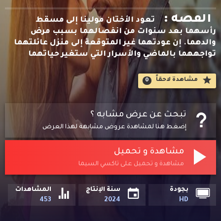
القصه :
تعود الأختان مولينا إلى مسقط
رأسهما بعد سنوات من انفصالهما بسبب مرض
والدهما. إن عودتهما غير المتوقعة إلى منزل عائلتهما
تواجههما بالماضي والأسرار التي ستغير حياتهما
مشاهدة لاحقاََ
0
تبحث عن عرض مشابه ؟
إضغط هنا لمشاهدة عروض مشابهة لهذا العرض
مشاهدة و تحميل
مشاهدة و تحميل على تاكسي السيما
بجودة
سنة الإنتاج
المشاهدات
453
2024
HD