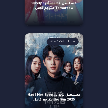
مسلسل غدا بالتأكيد Surely
Tomorrow مترجم كامل
مسلسلات كاملة
مسلسل تايواني Had I Not Seen
the Sun 2025 مترجم كامل