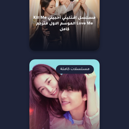
مسلسل اقتليني أحبيني Kill Me
Love Me الموسم الاول مترجم
كامل
مسلسلات كاملة