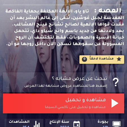
القصه :
تاو ياو، الإلهة المكلفة بحماية الفاكهة
المقدسة لجبل غوشين، تُلقى إلى عالم البشر بعد أن
فقدت قواها الإلهية لصالح تشانج فينج المشاغب.
بعد ولادتها من جديد باسم وانج شياو داي، تتحمل
خيانة الأسرة والصعوبات، فقط لتكتشف أن الروح
المسؤولة عن سقوطها تسكن الآن داخل زوجها فو آن.
مشاهدة لاحقاََ
0
تبحث عن عرض مشابه ؟
إضغط هنا لمشاهدة عروض مشابهة لهذا العرض
مشاهدة و تحميل
مشاهدة و تحميل على تاكسي السيما
بجودة
سنة الإنتاج
المشاهدات