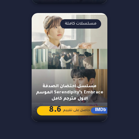
مسلسلات كاملة
مسلسل احتضان الصدفة
Serendipity’s Embrace الموسم
الاول مترجم كامل
8.6
IMDb
حاصل على تقييم