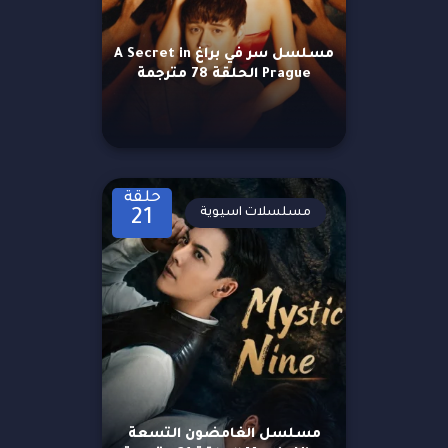
مسلسل سر في براغ A Secret in
Prague الحلقة 78 مترجمة
حلقة
مسلسلات اسيوية
21
مسلسل الغامضون التسعة