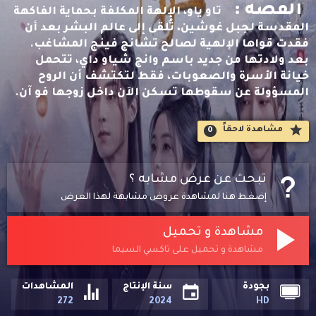
القصه :
تاو ياو، الإلهة المكلفة بحماية الفاكهة
المقدسة لجبل غوشين، تُلقى إلى عالم البشر بعد أن
فقدت قواها الإلهية لصالح تشانج فينج المشاغب.
بعد ولادتها من جديد باسم وانج شياو داي، تتحمل
خيانة الأسرة والصعوبات، فقط لتكتشف أن الروح
المسؤولة عن سقوطها تسكن الآن داخل زوجها فو آن.
مشاهدة لاحقاََ
0
تبحث عن عرض مشابه ؟
إضغط هنا لمشاهدة عروض مشابهة لهذا العرض
مشاهدة و تحميل
مشاهدة و تحميل على تاكسي السيما
بجودة
سنة الإنتاج
المشاهدات
272
2024
HD