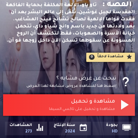
القصه :
تاو ياو، الإلهة المكلفة بحماية الفاكهة
المقدسة لجبل غوشين، تُلقى إلى عالم البشر بعد أن
فقدت قواها الإلهية لصالح تشانج فينج المشاغب.
بعد ولادتها من جديد باسم وانج شياو داي، تتحمل
خيانة الأسرة والصعوبات، فقط لتكتشف أن الروح
المسؤولة عن سقوطها تسكن الآن داخل زوجها فو آن.
مشاهدة لاحقاََ
0
تبحث عن عرض مشابه ؟
إضغط هنا لمشاهدة عروض مشابهة لهذا العرض
مشاهدة و تحميل
مشاهدة و تحميل على تاكسي السيما
بجودة
سنة الإنتاج
المشاهدات
273
2024
HD