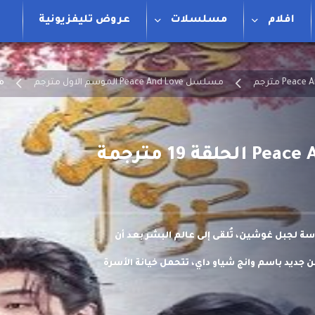
افلام
مسلسلات
عروض تليفزيونية
مسلسل Peace And Love الموسم الاول مترجم
مسل
دسة لجبل غوشين، تُلقى إلى عالم البشر بعد أن
 جديد باسم وانج شياو داي، تتحمل خيانة الأسرة
الآن داخل زوجها فو آن.