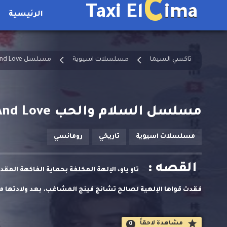
C
Taxi El
ima
الرئيسية
تاكسي السيما
مسلسلات اسيوية
مسلسل Peace And Love مترجم
مسلسل السلام والحب Peace And Love الحلقة 19 مترجمة
مسلسلات اسيوية
تاريخي
رومانسي
القصه :
تاو ياو، الإلهة المكلفة بحماية الفاكهة المق
فقدت قواها الإلهية لصالح تشانج فينج المشاغب. بعد ولادتها من
والصعوبات، فقط لتكتشف أن الروح المسؤولة عن سقوطها تسكن 
مشاهدة لاحقاََ
0