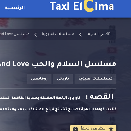
C
Taxi El
ima
الرئيسية
تاكسي السيما
مسلسلات اسيوية
مسلسل Peace And Love مترجم
مسلسل السلام والحب Peace And Love الحلقة 18 مترجمة
مسلسلات اسيوية
تاريخي
رومانسي
القصه :
تاو ياو، الإلهة المكلفة بحماية الفاكهة المق
فقدت قواها الإلهية لصالح تشانج فينج المشاغب. بعد ولادتها من
والصعوبات، فقط لتكتشف أن الروح المسؤولة عن سقوطها تسكن 
مشاهدة لاحقاََ
0