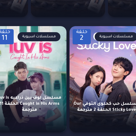
حلقة
حلقة
مسلسلات اسيوية
مسلسلات اسيوية
11
2
مسلسل لوف بين ذراعيه s
مسلسل حب كحلوى التوفي Our
Caught in His Arms الحلقة
Sticky Love الحلقة 2 مترجمة
مترجمة