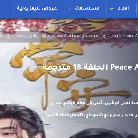
افلام
مسلسلات
عروض تليفزيونية
مسلسل Peace And Love الموسم الاول مترجم
مسل
دسة لجبل غوشين، تُلقى إلى عالم البشر بعد أن
 جديد باسم وانج شياو داي، تتحمل خيانة الأسرة
الآن داخل زوجها فو آن.