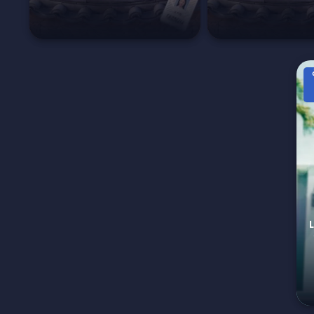
Luv i
 11