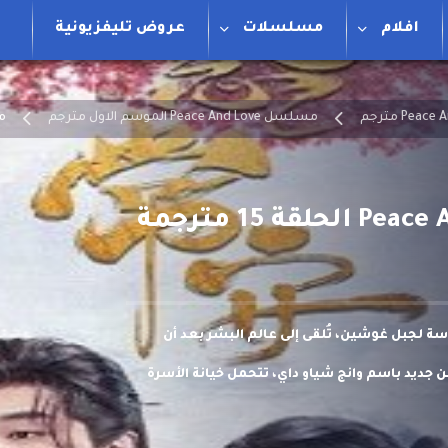
افلام
مسلسلات
عروض تليفزيونية
مسلسل Peace And Love الموسم الاول مترجم
مسل
دسة لجبل غوشين، تُلقى إلى عالم البشر بعد أن
 جديد باسم وانج شياو داي، تتحمل خيانة الأسرة
الآن داخل زوجها فو آن.