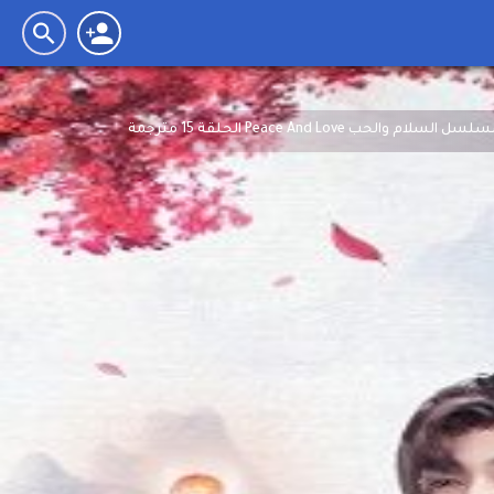
سل السلام والحب Peace And Love الحلقة 15 مترجمة