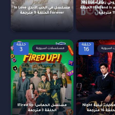
مسلسل زوجي زعيم مافيا My
Husband is a Mafia Boss الحلقة
مسلسل في الحب الأبدي In Love
مترجمة
Forever الحلقة 9 مترجمة
حلقة
حلقة
اسيوية
مسلسلات اسيوية
3
16
مسلسل حكايات ليلية Night
مسلسل الحماس! Fired Up!
الحلقة 3 مترجمة