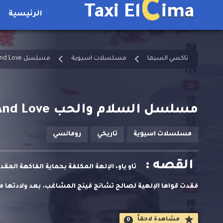
C
Taxi El
ima
الرئيسية
تاكسي السيما
مسلسلات اسيوية
مسلسل Peace And Love مترجم
مسلسل السلام والحب Peace And Love الحلقة 15 مترجمة
مسلسلات اسيوية
تاريخي
رومانسي
القصه :
تاو ياو، الإلهة المكلفة بحماية الفاكهة المق
فقدت قواها الإلهية لصالح تشانج فينج المشاغب. بعد ولادتها من
والصعوبات، فقط لتكتشف أن الروح المسؤولة عن سقوطها تسكن 
مشاهدة لاحقاََ
0