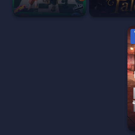
M
لحلقة