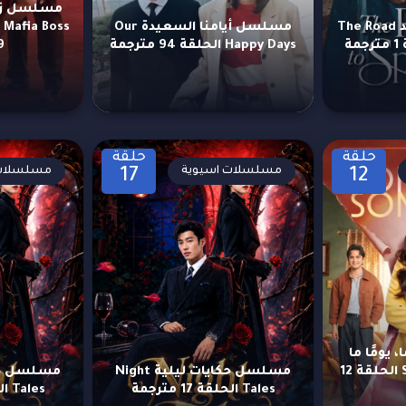
مسلسل طريق المجد The Road
مسلسل أيامنا السعيدة Our
Happy Days الحلقة 94 مترجمة
19 
حلقة
حلقة
مسلسلات اسيوية
مسلسلات 
17
12
ومًا ما
Someone, Someday الحلقة 12
مسلسل حكايات ليلية Night
Tales الحلقة 17 مترجمة
Tales الحلقة 16 مترجمة