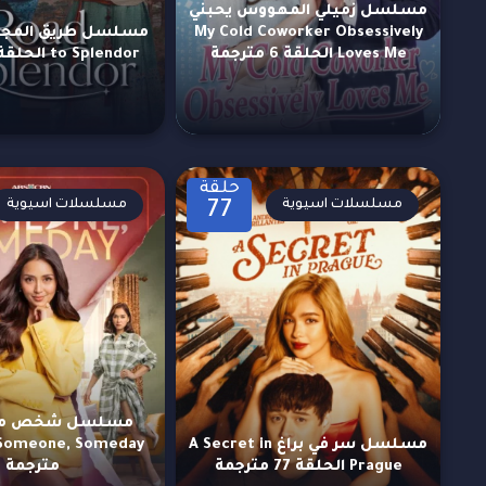
مسلسل زميلي المهووس يحبني
My Cold Coworker Obsessively
Loves Me الحلقة 6 مترجمة
to Splendor الحلقة 1 مترجمة
حلقة
مسلسلات اسيوية
مسلسلات اسيوية
77
مسلسل شخص ما، ي
مسلسل سر في براغ A Secret in
Prague الحلقة 77 مترجمة
مترجمة