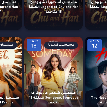
شو وهان
مسلسل أسطورة تشو وهان
مسلسل أس
Legend of Chu and Han الحلقة
Legend of Chu and Han الحلقة
18 مترجمة
17 
حلقة
حلقة
مسلسلات اسيوية
مسلسلات 
13
12
مسلسل شخص ما، يومًا ما
الزوج The Husband
Someone, Someday الحلقة 13
مترجمة
Prague الحلقة 78 مترجمة