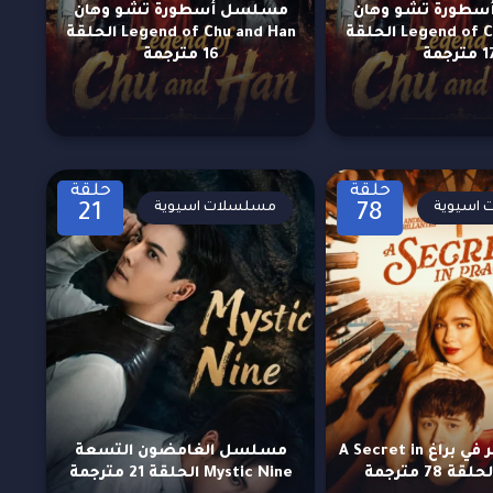
طورة تشو وهان
مسلسل أسطورة تشو وهان
Legend of Chu and Han الحلقة
Legend of Chu and Han الحلقة
مترجمة
16 مترجمة
حلقة
حلقة
اسيوية
مسلسلات اسيوية
21
78
مسلسل سر في براغ A Secret in
مسلسل الغامضون التسعة
Mystic Nine الحلقة 21 مترجمة