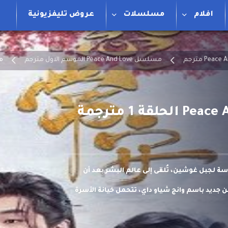
افلام
مسلسلات
عروض تليفزيونية
مسلسل Peace And Love الموسم الاول مترجم
مسل
دسة لجبل غوشين، تُلقى إلى عالم البشر بعد أن
 جديد باسم وانج شياو داي، تتحمل خيانة الأسرة
الآن داخل زوجها فو آن.