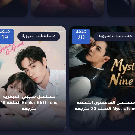
حلقة
حلقة
مسلسلات اسيوية
مسلسلات اسيوية
19
20
مسلسل حبيبتي العبقرية
مسلسل الغامضون التسعة
Genius Girlfriend الحلقة 19
Mystic N الحلقة 20 مترجمة
مترجمة