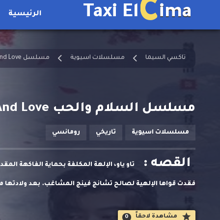
C
Taxi El
ima
الرئيسية
تاكسي السيما
مسلسلات اسيوية
مسلسل Peace And Love مترجم
مسلسل السلام والحب Peace And Love الحلقة 1 مترجمة
مسلسلات اسيوية
تاريخي
رومانسي
القصه :
تاو ياو، الإلهة المكلفة بحماية الفاكهة المق
فقدت قواها الإلهية لصالح تشانج فينج المشاغب. بعد ولادتها من
والصعوبات، فقط لتكتشف أن الروح المسؤولة عن سقوطها تسكن 
مشاهدة لاحقاََ
0