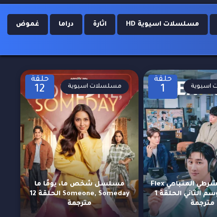
مسلسلات اسيوية HD
اثارة
دراما
غموض
حلقة
حلقة
اسيوية
مسلسلات اسيوية
12
1
مسلسل الشرطي المتباهي Flex
مسلسل شخص ما، يومًا ما
X Cop الموسم الثاني الحلقة 1
Someone, Someday الحلقة 12
مترجمة
مترجمة