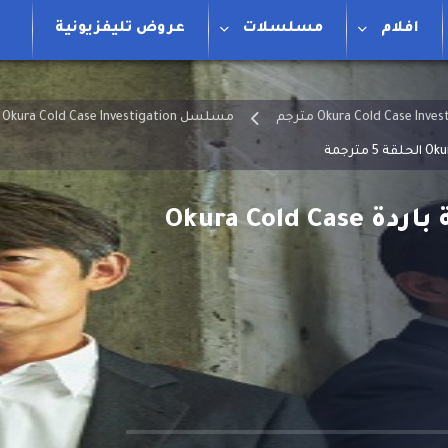
افلام
مسلسلات
عروض تليفزيونية
مسلسل Okura Cold Case Investigation الموسم الاول مترجم
مسلسل أكورا التحقيق في قضية باردة Okura Cold Case