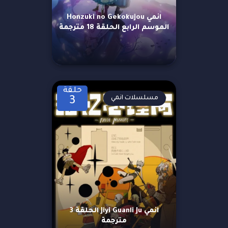
انمي Honzuki no Gekokujou
الموسم الرابع الحلقة 18 مترجمة
حلقة
مسلسلات انمي
3
انمي Jiyi Guanli Ju الحلقة 3
مترجمة