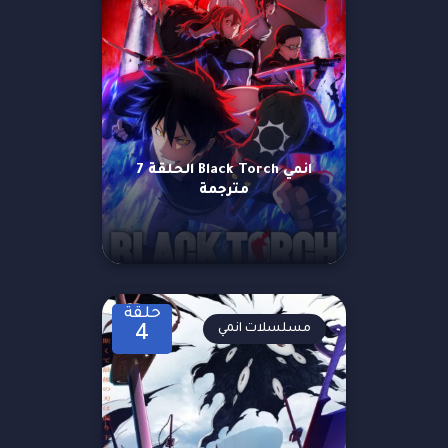
انمي Black Torch الحلقة 7
مترجمة
حلقة
مسلسلات انمي
4