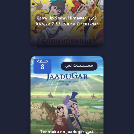
انمي Grow Up Show: Himawari
no Circus-dan الحلقة 7 مترجمة
حلقة
مسلسلات انمي
8
انمي Tenmaku no Jaadugar