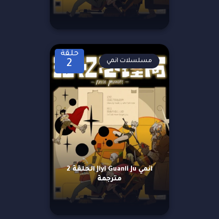
حلقة
مسلسلات انمي
2
انمي Jiyi Guanli Ju الحلقة 2
مترجمة