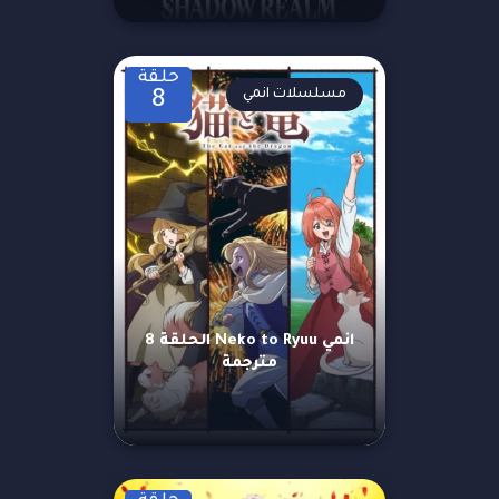
حلقة
مسلسلات انمي
8
انمي Neko to Ryuu الحلقة 8
مترجمة