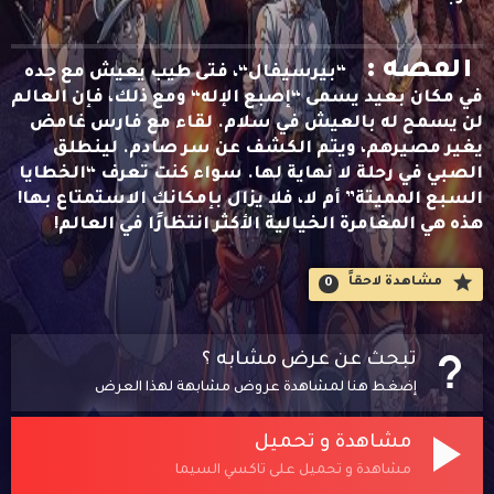
القصه :
“بيرسيفال“، فتى طيب يعيش مع جده
في مكان بعيد يسمى “إصبع الإله“ ومع ذلك، فإن العالم
لن يسمح له بالعيش في سلام. لقاء مع فارس غامض
يغير مصيرهم، ويتم الكشف عن سر صادم. لينطلق
الصبي في رحلة لا نهاية لها. سواء كنت تعرف “الخطايا
السبع المميتة” أم لا، فلا يزال بإمكانك الاستمتاع بها!
هذه هي المغامرة الخيالية الأكثر انتظارًا في العالم!
مشاهدة لاحقاََ
0
تبحث عن عرض مشابه ؟
إضغط هنا لمشاهدة عروض مشابهة لهذا العرض
مشاهدة و تحميل
مشاهدة و تحميل على تاكسي السيما