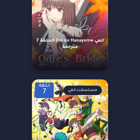
انمي Oni no Hanayome الحلقة 7
مترجمة
حلقة
مسلسلات انمي
7