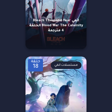
انمي Bleach Thousand Year
Blood War The Calamity الحلقة
4 مترجمة
حلقة
مسلسلات انمي
18