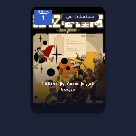
حلقة
مسلسلات انمي
1
انمي Jiyi Guanli Ju الحلقة 1
مترجمة
مزيد من العروض