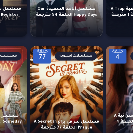
مسلسل مصيدة الرغبة A Trap
مسلسل أيامنا السعيدة Our
Happy Days الحلقة 94 مترجمة
Register الحلقة 26 مترجمة
حلقة
حلقة
مسلسلات اسيوية
مسلسلات 
77
4
مسلسل قاتلة بحسن نية A
مسلسل شخ
Bona Fide Killer الحلقة 4
مسلسل سر في براغ A Secret in
Prague الحلقة 77 مترجمة