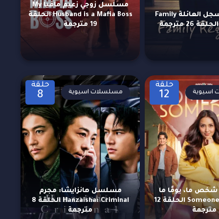
مسلسل زوجي زعيم مافيا My
مسلسل سجل العائلة Family
Husband is a Mafia Boss الحلقة
19 مترجمة
حلقة
حلقة
اسيوية
مسلسلات اسيوية
8
12
ص ما، يومًا ما
مسلسل هانزايشا: مجرم
Someone, Someday الحلقة 12
Hanzaisha: Criminal الحلقة 8
مترجمة
مترجمة