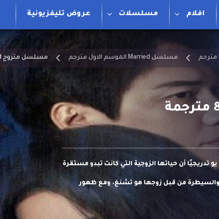
افلام
مسلسلات
عروض تليفزيونية
مسلسل Married الموسم الاول مترجم
مسلسل متزوج Married الحلقة 8 مترجمة
و تدريجيًا أن حياتها الزوجية التي كانت تبدو مستقرة
 والسيطرة من قبل زوجها هو تشنغ. ومع ظهور