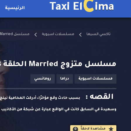
C
Taxi El
ima
الرئيسية
تاكسي السيما
مسلسلات اسيوية
مسلسل Married مترجم
مسلسل متزوج Married الحلقة 8 مترجمة
مسلسلات اسيوية
دراما
رومانسي
القصه :
بسبب حادث وقع مؤخرًا، أدركت المحامية نينج ي
وسعيدة في السابق كانت في الواقع عبارة عن شبكة من الأكاذيب
الحقيقة، رفضت نينج يو الجلوس ساكنة.
مشاهدة لاحقاََ
0