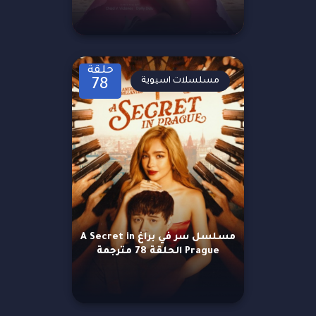
حلقة
مسلسلات اسيوية
78
مسلسل سر في براغ A Secret in
Prague الحلقة 78 مترجمة