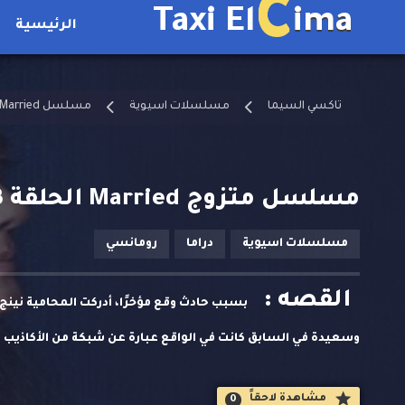
C
Taxi El
ima
الرئيسية
تاكسي السيما
مسلسلات اسيوية
مسلسل Married مترجم
مسلسل متزوج Married الحلقة 3 مترجمة
مسلسلات اسيوية
دراما
رومانسي
القصه :
بسبب حادث وقع مؤخرًا، أدركت المحامية نينج ي
وسعيدة في السابق كانت في الواقع عبارة عن شبكة من الأكاذيب
الحقيقة، رفضت نينج يو الجلوس ساكنة.
مشاهدة لاحقاََ
0