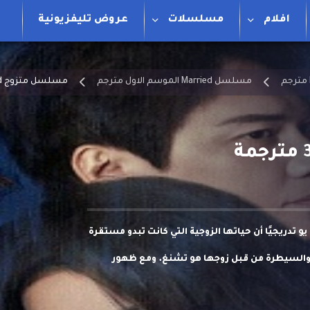
افلام
مسلسلات
عروض تليفزيونية
مسلسل Married الموسم الاول مترجم
مسلسل متزوج Married الحلقة 3 مترجمة
و تدريجيًا أن حياتها الزوجية التي كانت تبدو مستقرة
 والسيطرة من قبل زوجها هو تشنغ. ومع ظهور