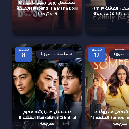
مسلسل زوجي زعيم مافيا My
مسلسل سجل العائلة Family
Husband is a Mafia Boss الحلقة
19 مترجمة
حلقة
حلقة
اسيوية
مسلسلات اسيوية
8
12
ص ما، يومًا ما
مسلسل هانزايشا: مجرم
Someone, Someday الحلقة 12
Hanzaisha: Criminal الحلقة 8
مترجمة
مترجمة