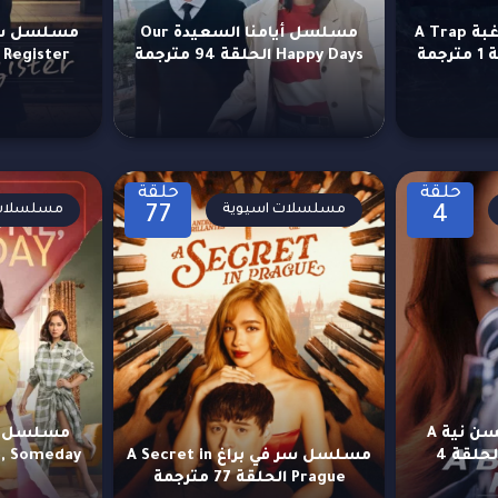
مسلسل مصيدة الرغبة A Trap
مسلسل أيامنا السعيدة Our
Happy Days الحلقة 94 مترجمة
Register الحلقة 26 مترجمة
حلقة
حلقة
مسلسلات اسيوية
مسلسلات 
77
4
مسلسل قاتلة بحسن نية A
مسلسل شخ
Bona Fide Killer الحلقة 4
مسلسل سر في براغ A Secret in
Prague الحلقة 77 مترجمة