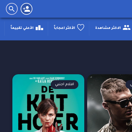
الاكثر مشاهدة
الأكثر اعجاباََ
الأعلي تقييماََ
ي
افلام اجنبي