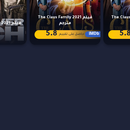
The Claus F
فيلم The Claus Family 2021
مترجم
فيلم Forever Rich 2021 مترجم
5.8
5.
IMDb
حاصل على تقييم