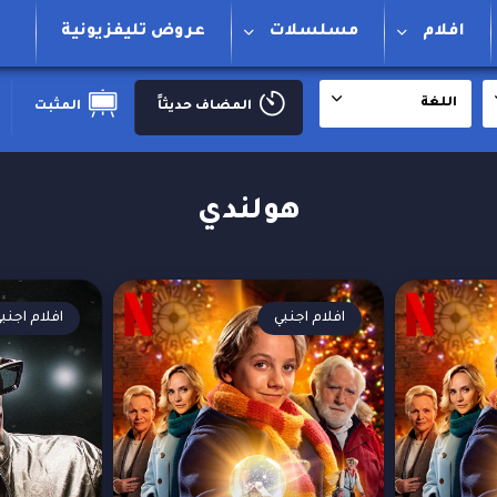
افلام
مسلسلات
عروض تليفزيونية
اللغة
المضاف حديثاََ
المثبت
هولندي
افلام اجنبي
افلام اجنب