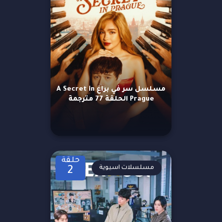
مسلسل سر في براغ A Secret in
Prague الحلقة 77 مترجمة
حلقة
مسلسلات اسيوية
2