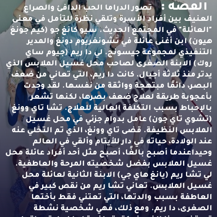
القصه :
تصور الدراما الحب الدافئ والصراع
العنيف بين أفراد الأسرة وتلقي نظرة للتأمل في معنى
"العائلة" في المجتمع الحديث. سيو كانغ جو (كيم جونغ
هيون) ابن أغنى عائلة في تشونغريوم دونغ والمدير
التنفيذي لمجموعة جيسونج. لي دا ريم (جيوم ساي
روك) الابنة الصغرى لصاحب محل غسيل الملابس الذي
يدتر منذ ثلاثة أجيال. كانت دا ريم، التي تعاني من ضعف
البصر، دائمًا مبتهجة وواثقة من نفسها. لقد وجدت
بأعجوبة طريقة لعلاج ضعف بصرها، لكنها تشعر
بالإحباط بسبب التكلفة العالية للعلاج. تشا تاي وونغ
(تشوي تاي جون) عامل بدوام جزئي في محل غسيل
الملابس النظيفة. قضى تاي وونغ، الذي تم التخلي عنه
عند الولادة، حياته في دار للأيتام وألقي في العالم
وحيداعندما أصبح بالغًا، أصبح مثل أحد أفراد عائلة محل
غسيل الملابس بفضل شخصيته المرحة والعاطفية.
لي تشا ريم (يانغ هاي جي) الابنة الثانية لعائلة محل
غسيل الملابس. تعاني تشا ريم من نقص كبير في
العاطفة بسبب والدتها، التي تعتني فقط بأختها
الصغرى، دا ريم. ومع ذلك، فهي شخصية نشطة