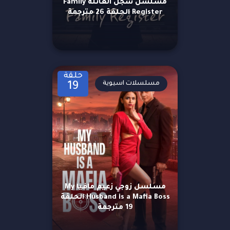
مسلسل سجل العائلة Family
Register الحلقة 26 مترجمة
حلقة
مسلسلات اسيوية
19
مسلسل زوجي زعيم مافيا My
Husband is a Mafia Boss الحلقة
19 مترجمة