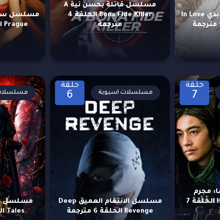
مسلسل قاتلة بحسن نية A
مسلسل في الحب الأبدي In Love
Bona Fide Killer الحلقة 4
مترجمة
Prague الحلقة 77 مترجمة
حلقة
حلقة
مسلسلات اسيوية
مسلسلات 
6
7
: مجرم
Hanzaisha: Criminal الحلقة 7
مسلسل الانتقام العميق Deep
Revenge الحلقة 6 مترجمة
Tales الحلقة 17 مترجمة