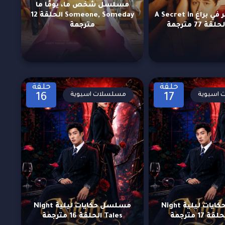
مسلسل شخص ما، يومًا ما
مسلسل سر في براغ A Secret in
Someone, Someday الحلقة 12
مترجمة
حلقة
حلقة
اسيوية
مسلسلات اسيوية
16
17
مسلسل حكايات ليلية Night
مسلسل حكايات ليلية Night
Tales الحلقة 16 مترجمة