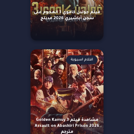
فيلم جولدن كاموي 3 الهجوم على
سجن أباشيري 2026 مدبلج
افلام اسيوية
مشاهدة فيلم Golden Kamuy 3
Assault on Abashiri Prison 2026
مترجم