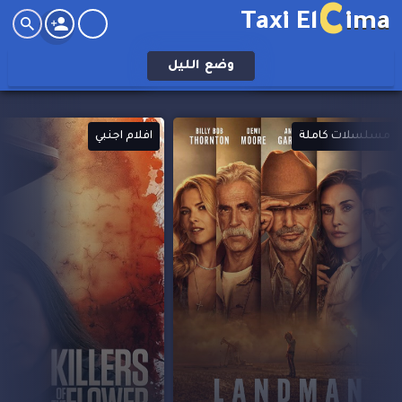
C
Taxi El
ima
وضع
الليل
افلام اجنبي
افلام اجنبي