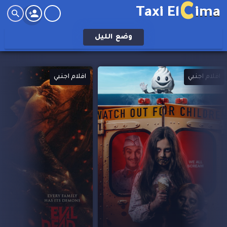
C
Taxi El
ima
وضع
الليل
افلام اجنبي
افلام اجنبي