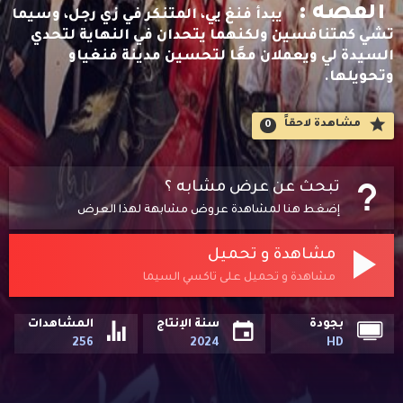
القصه :
يبدأ فنغ يي، المتنكر في زي رجل، وسيما
تشي كمتنافسين ولكنهما يتحدان في النهاية لتحدي
السيدة لي ويعملان معًا لتحسين مدينة فنغياو
وتحويلها.
مشاهدة لاحقاََ
0
تبحث عن عرض مشابه ؟
إضغط هنا لمشاهدة عروض مشابهة لهذا العرض
مشاهدة و تحميل
مشاهدة و تحميل على تاكسي السيما
بجودة
سنة الإنتاج
المشاهدات
256
2024
HD