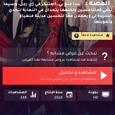
القصه :
يبدأ فنغ يي، المتنكر في زي رجل، وسيما
تشي كمتنافسين ولكنهما يتحدان في النهاية لتحدي
السيدة لي ويعملان معًا لتحسين مدينة فنغياو
وتحويلها.
مشاهدة لاحقاََ
0
تبحث عن عرض مشابه ؟
إضغط هنا لمشاهدة عروض مشابهة لهذا العرض
مشاهدة و تحميل
مشاهدة و تحميل على تاكسي السيما
بجودة
سنة الإنتاج
المشاهدات
248
2024
HD