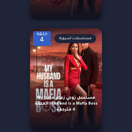
حلقة
مسلسلات اسيوية
4
مسلسل زوجي زعيم مافيا My
Husband is a Mafia Boss الحلقة
4 مترجمة