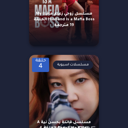
مسلسل زوجي زعيم مافيا My
Husband is a Mafia Boss الحلقة
19 مترجمة
حلقة
مسلسلات اسيوية
4
مسلسل قاتلة بحسن نية A