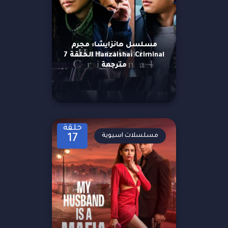
مسلسل هانزايشا: مجرم
Hanzaisha: Criminal الحلقة 7
مترجمة
حلقة
مسلسلات اسيوية
17