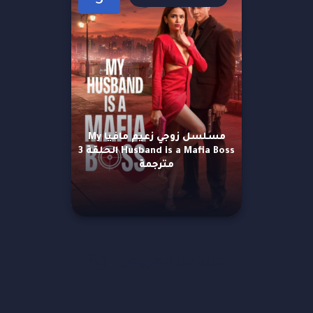
3
مسلسل زوجي زعيم مافيا My
Husband is a Mafia Boss الحلقة 3
مترجمة
مزيد من العروض