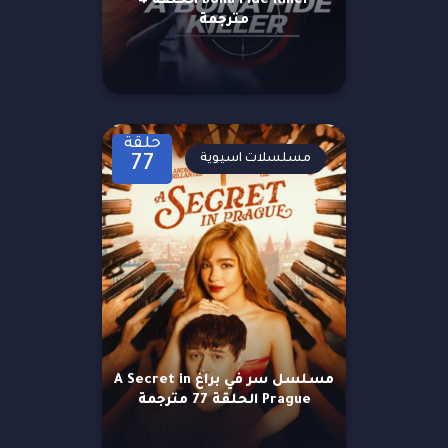
Bona Fide Killer الحلقة 4
مترجمة
حلقة
مسلسلات اسيوية
77
مسلسل سر في براغ A Secret in
Prague الحلقة 77 مترجمة