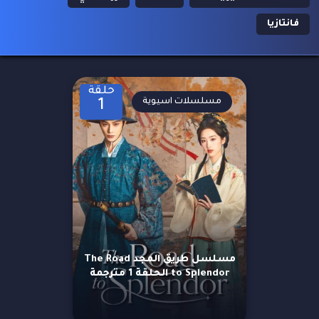
فانتازيا
حلقة
مسلسلات اسيوية
1
مسلسل طريق المجد The Road
to Splendor الحلقة 1 مترجمة