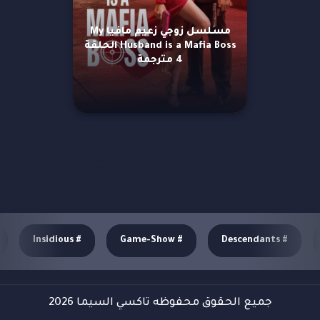
مسلسل زوجي زعيم مافيا My
Husband is a Mafia Boss الحلقة
4 مترجمة
مزيد من العروض
Insidious
#
Game-Show
#
Descendants
#
جميع الحقوق محفوظه تاكسي السيما 2026