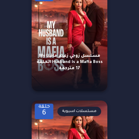
مسلسل زوجي زعيم مافيا My
Husband is a Mafia Boss الحلقة
17 مترجمة
حلقة
مسلسلات اسيوية
6