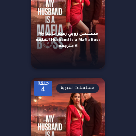
مسلسل زوجي زعيم مافيا My
Husband is a Mafia Boss الحلقة
6 مترجمة
حلقة
مسلسلات اسيوية
4