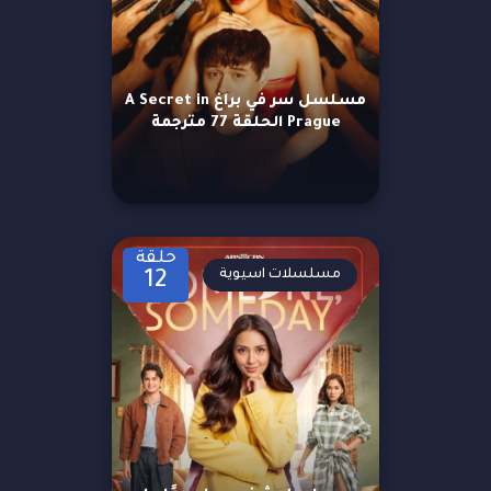
مسلسل سر في براغ A Secret in
Prague الحلقة 77 مترجمة
حلقة
مسلسلات اسيوية
12