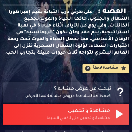
القصه :
على طرفي درب التبانة يقيم إمبراطورا
الشمال والجنوب، حاكما الحياة والموت لجميع
الكائنات. وفي يومٍ من الأيام، أثناء مباراة في لعبة
استراتيجية، يتم عقد رهان تكون "الرومانسية" هي
الرهان الأساسي، مما يجعل الحياة والموت تحت رحمة
اختبارات السماء. لؤلؤة الشمال السحرية تنزل إلى
العالم البشري لتواجه ثلاث حيوات مليئة بتجارب الحب.
مشاهدة لاحقاََ
0
تبحث عن عرض مشابه ؟
إضغط هنا لمشاهدة عروض مشابهة لهذا العرض
مشاهدة و تحميل
مشاهدة و تحميل على تاكسي السيما