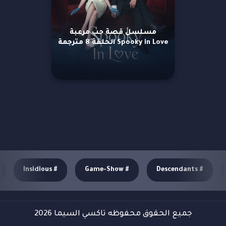
مسلسل قصة حب مرعبة
Spooky in Love الحلقة 8 مترجمة
مزيد من العروض
Insidious
#
Game-Show
#
Descendants
#
جميع الحقوق محفوظه تاكسي السيما 2026