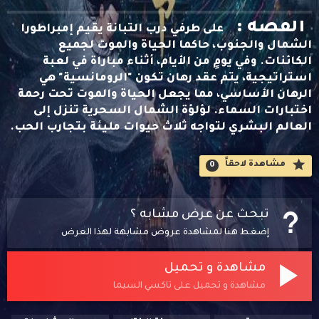
القصه :
على طرفي درب التبانة يقيم إمبراطورا
الشمال والجنوب، حاكما الحياة والموت لجميع
الكائنات. وفي يومٍ من الأيام، أثناء مباراة في لعبة
استراتيجية، يتم عقد رهان تكون "الرومانسية" هي
الرهان الأساسي، مما يجعل الحياة والموت تحت رحمة
اختبارات السماء. لؤلؤة الشمال السحرية تنزل إلى
العالم البشري لتواجه ثلاث حيوات مليئة بتجارب الحب.
مشاهدة لاحقاََ
0
تبحث عن عرض مشابه ؟
إضغط هنا لمشاهدة عروض مشابهة لهذا العرض
مشاهدة و تحميل
مشاهدة و تحميل على تاكسي السيما