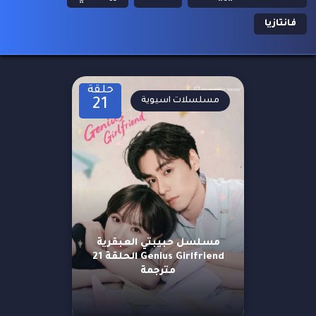
فانتازيا
حلقة
مسلسلات اسيوية
21
مسلسل حبيبتي العبقرية
Genius Girlfriend الحلقة 21
مترجمة