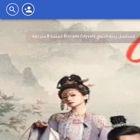
مسلسل رحلة الديباج Brocade Odyssey الحلقة 8 مترجمة