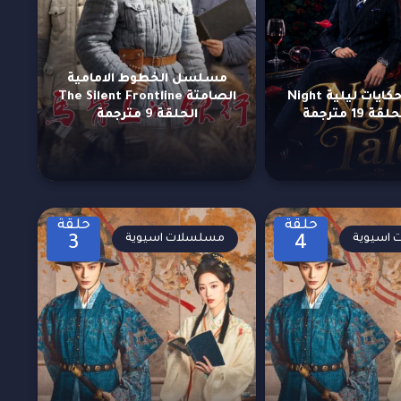
مسلسل الخطوط الامامية
مسلسل حكايات ليلية Night
الصامتة The Silent Frontline
الحلقة 9 مترجمة
حلقة
حلقة
اسيوية
مسلسلات اسيوية
3
4