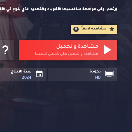
إرثهم. وفي مواجهة منافسيها الأقوياء والتهديد الذي يلوح في الأف
صناعة الديباج في شو وحماية حرفييها.
مشاهدة لاحقاََ
0
مشاهدة و تحميل
مشاهدة و تحميل على تاكسي السيما
بجودة
سنة الإنتاج
2024
HD