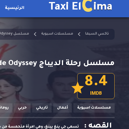
C
Taxi El
ima
الرئيسية
تاكسي السيما
مسلسلات اسيوية
مسلسل Brocade Odyssey مترجم
مسلسل رحلة الديباج Brocade Odyssey الحلقة 8 مترجمة
8.4
IMDB
مسلسلات اسيوية
أعمال
تاريخي
حربي
روما
القصه :
تسعى جي ينغ يينغ، وهي امرأة متحمسة من دي