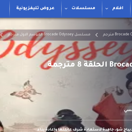
افلام
مسلسلات
عروض تليفزيونية
مسلسل Brocade Odyssey الموسم الاول مترجم
نسي
باج شو، جاهدة لاستعادة شرف عائلتها وإعادة بناء