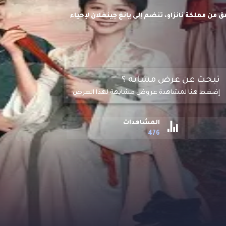
ق من مملكة نانزاو، تنضم إلى يانغ جينغلان لإحياء
تبحث عن عرض مشابه ؟
إضغط هنا لمشاهدة عروض مشابهة لهذا العرض
المشاهدات
476