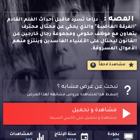
القصه :
دراما تسرد ماقبل أحداث الفلم القادم
"الفرقة الغاضبة" والذي يحكي عن محتال محترف
يتعاون مع موظف حكومي ومجموعة رجال خارجين عن
القانون ليحتال على الأغنياء الفاسدين وينتزع منهم
الأموال المسروقة.
مشاهدة لاحقاََ
0
تبحث عن عرض مشابه ؟
إضغط هنا لمشاهدة عروض مشابهة لهذا العرض
مشاهدة و تحميل
مشاهدة و تحميل على تاكسي السيما
بجودة
سنة الإنتاج
المشاهدات