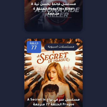
مسلسل قاتلة بحسن نية A
Bona Fide Killer الحلقة 4
مترجمة
حلقة
مسلسلات اسيوية
77
مسلسل سر في براغ A Secret in
Prague الحلقة 77 مترجمة