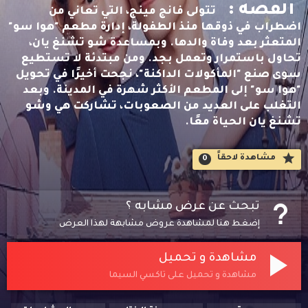
القصه :
تتولى فانج مينج، التي تعاني من
اضطراب في ذوقها منذ الطفولة، إدارة مطعم "هوا سو"
المتعثر بعد وفاة والدها. وبمساعدة شو تشنغ يان،
تحاول باستمرار وتعمل بجد. ومن مبتدئة لا تستطيع
سوى صنع "المأكولات الداكنة"، نجحت أخيرًا في تحويل
"هوا سو" إلى المطعم الأكثر شهرة في المدينة. وبعد
التغلب على العديد من الصعوبات، تشاركت هي وشو
تشنغ يان الحياة معًا.
مشاهدة لاحقاََ
0
تبحث عن عرض مشابه ؟
إضغط هنا لمشاهدة عروض مشابهة لهذا العرض
مشاهدة و تحميل
مشاهدة و تحميل على تاكسي السيما