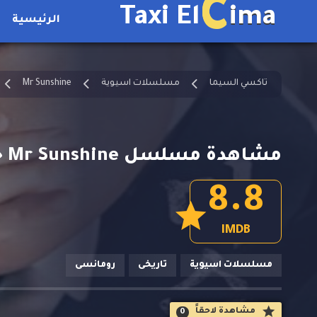
C
Taxi El
ima
الرئيسية
تاكسي السيما
مسلسلات اسيوية
Mr Sunshine
مشاهدة مسلسل Mr Sunshine حلقة 6 الموسم الأول
8.8
IMDB
مسلسلات اسيوية
تاريخى
رومانسى
مشاهدة لاحقاََ
0