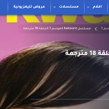
افلام
مسلسلات
عروض تليفزيونية
م 3
مسلسل Awkward الموسم 3 الحلقة 18 مترجمة