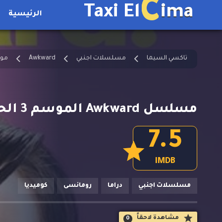
C
Taxi El
ima
الرئيسية
تاكسي السيما
مسلسلات اجنبي
Awkward
موس
مسلسل Awkward الموسم 3 الحلقة 18 مترجمة
7.5
IMDB
مسلسلات اجنبي
دراما
رومانسى
كوميديا
مشاهدة لاحقاََ
0