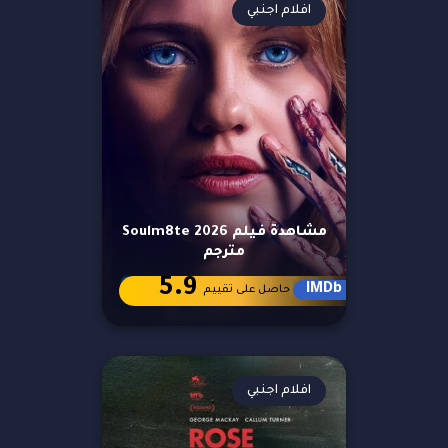
افلام اجنبي
مشاهدة فيلم Soulm8te 2026
مترجم
5.9
IMDb
حاصل على تقييم
افلام اجنبي