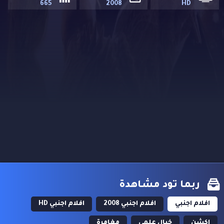
665
2008
HD
ربما تود مشاهدة
افلام اجنبي
افلام اجنبي 2008
افلام اجنبي HD
اكشن
خيال علمي
مغامرة