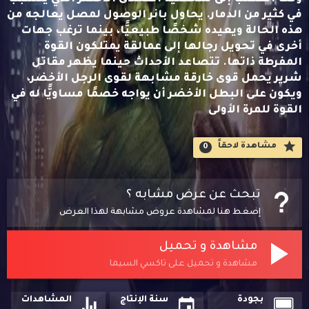
في كثير من الدمار. يحاول بانر الوصول لمصل يعالجه من
هذه الحالة ويعيده شخصًا طبيعيًّا، بينما ترغب جهات
أخرى في تحويل رجالها إلى عمالقة يمتلكون القوة
المفرطة ذاتها. تتصاعد الأحداث حينما يظهر مقاتل
شرير يحمل قوى خارقة مشابهة لقوى الرجل الأخضر،
ويكون على البطل الأخضر أن يواجه خصمًا مساويًّا له في
القوة للمرة الأولى
مشاهدة لاحقاََ
0
تبحث عن عرض مشابه ؟
إضغط هنا لمشاهدة عروض مشابهة لهذا العرض
مشاهدة و تحميل
مشاهدة و تحميل على تاكسي السيما
بجودة
سنة الإنتاج
المشاهدات