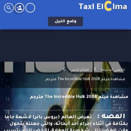
C
Taxi El
ima
وضع
الليل
تاكسي السيما
افلام اجنبي
مشاهدة فيلم The Incredible Hulk 2008 مترجم
مشاهدة فيلم The Incredible Hulk 2008 مترجم
القصه :
تعرض العالم (بروس بانر) لآشعة جاما
بكثافة في أثناء إجراء أحد أبحاثه، والتي جعلته يتحول
وقت الغضب إلى شخصية العملاق الأخضر الذي يتسبب