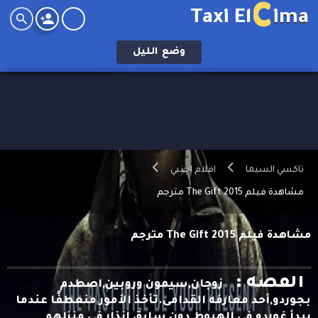
C
Taxi El
ima
وضع
الليل
تاكسي السيما
افلام اجنبي
مشاهدة فيلم The Gift 2015 مترجم
مشاهدة فيلم The Gift 2015 مترجم
القصه :
زوجان,سيمون وروبين,اصطدم
بجوردو,أحد معارفه القدامى.تأخذ الأمور منعطفًا عندما
يبدأ غوردو في الهبوط دون سابق إنذار في منزلهم