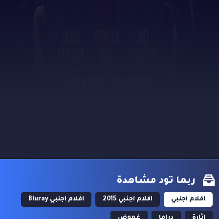
ربما تود مشاهدة
افلام اجنبي
افلام اجنبي 2015
افلام اجنبي Bluray
اثارة
دراما
غموض