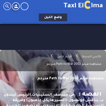
C
Taxi El
ima
وضع
الليل
تاكسي السيما
افلام اجنبي
مشاهدة فيلم Path to War 2002 مترجم
مشاهدة فيلم Path to War 2002 مترجم
القصه :
في منتصف الستينيات,الرئيس ليندون
ب.يناقش جونسون (السير مايكل جامبون) وفريقه
للسياسة الخارجية قرار الانسحاب أو تصعيد الحرب في