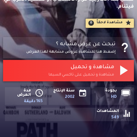
فيتنام.
مشاهدة لاحقاََ
0
تبحث عن عرض مشابه ؟
إضغط هنا لمشاهدة عروض مشابهة لهذا العرض
مشاهدة و تحميل
مشاهدة و تحميل على تاكسي السيما
بجودة
سنة الإنتاج
مدة
العرض
2002
HD
165 دقيقة
المشاهدات
549