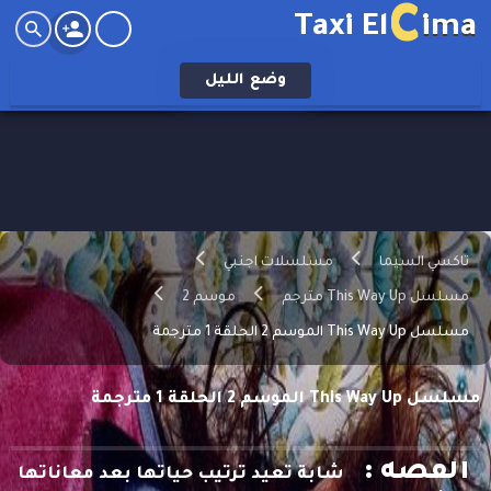
C
Taxi El
ima
وضع
الليل
تاكسي السيما
مسلسلات اجنبي
مسلسل This Way Up مترجم
موسم 2
مسلسل This Way Up الموسم 2 الحلقة 1 مترجمة
مسلسل This Way Up الموسم 2 الحلقة 1 مترجمة
القصه :
شابة تعيد ترتيب حياتها بعد معاناتها