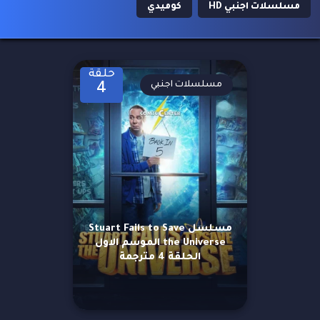
مسلسلات اجنبي HD
كوميدي
حلقة
مسلسلات اجنبي
4
مسلسل Stuart Fails to Save
the Universe الموسم الاول
الحلقة 4 مترجمة