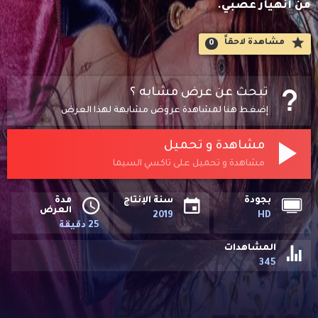
من انهيار عصبي.
مشاهدة لاحقاََ
0
تبحث عن عرض مشابه ؟
إضغط هنا لمشاهدة عروض مشابهة لهذا العرض
مشاهدة و تحميل
مشاهدة و تحميل على تاكسي السيما
بجودة
سنة الإنتاج
مدة
العرض
2019
HD
25 دقيقة
المشاهدات
345