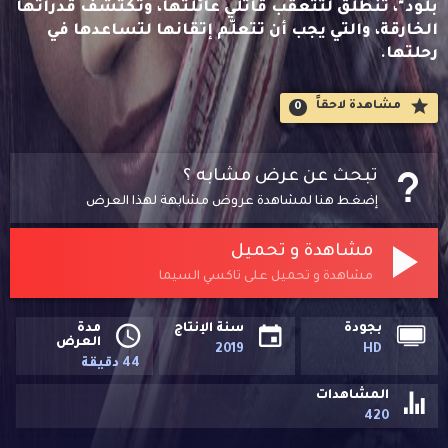
بلود"، تنطلق لتتعقّب قاتلي عائلتها، وتكتشف قدراتها
الخارقة، والتي يجب أن تتعلّم إتقانها لتساعدها في
رحلتها.
مشاهدة لاحقاََ
0
تبحث عن عرض مشابه ؟
إضغط هنا لمشاهدة عروض مشابهة لهذا العرض
مشاهدة و تحميل
مشاهدة و تحميل على تاكسي السيما
بجودة
سنة الإنتاج
مدة
العرض
2019
HD
44 دقيقة
المشاهدات
420