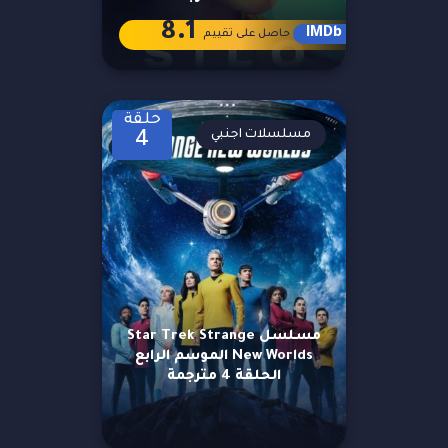
8.1
IMDb
حاصل على تقييم
حلقة
مسلسلات اجنبي
4
مسلسل Star Trek Strange
New Worlds الموسم الرابع
الحلقة 4 مترجمة