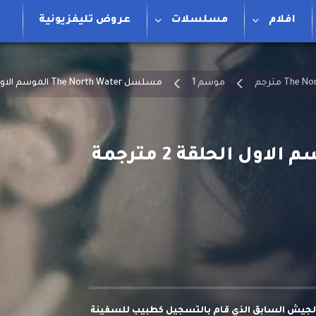
افلام
مسلسلات
عروض تليفزيونية
موسم 1
مسلسل The North Water الموسم الاول الحلقة 2 مترجمة
لجيش السابق الذي قام بالتسجيل كطبيب للسفينة