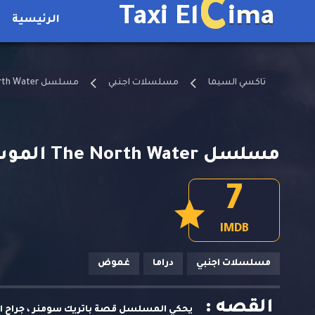
C
Taxi El
ima
الرئيسية
تاكسي السيما
مسلسلات اجنبي
مسلسل The North Water مترجم
مسلسل The North Water الموسم الاول الحلقة 2 مترجمة
7
IMDB
مسلسلات اجنبي
دراما
غموض
القصه :
يحكي المسلسل قصة باتريك سومنر ، جراح ا