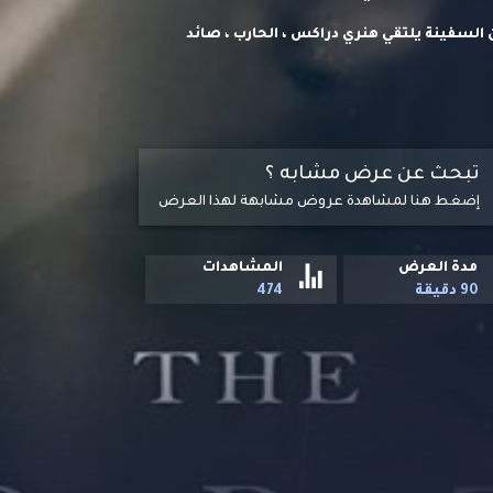
السفينة يلتقي هنري دراكس ، الحارب ، صائد
وة عالمه. على أمل الهروب من أهوال ماضيه ، يجد
لاص ، لتصبح قصته صراعًا قاسيًا من أجل النجاة
تبحث عن عرض مشابه ؟
إضغط هنا لمشاهدة عروض مشابهة لهذا العرض
مدة العرض
المشاهدات
90 دقيقة
474