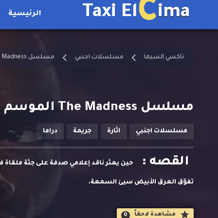
C
Taxi El
ima
الرئيسية
تاكسي السيما
مسلسلات اجنبي
مسلسل The Madness مترجم
مسلسل The Madness الموسم الاول الحلقة 6 مترجمة
مسلسلات اجنبي
اثارة
جريمة
دراما
القصه :
حين يعثر ناقد إعلامي صدفة على جثة ملقاة في أ
تفوّق العرق الأبيض سيئ السمعة.
مشاهدة لاحقاََ
0