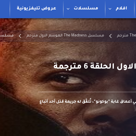
افلام
مسلسلات
عروض تليفزيونية
مسلسل The Madness الموسم الاول مترجم
مسلسل The Madness الموسم الاول الحلقة
عماق غابة "بوكونو"، تُلفَّق له جريمة قتل أحد أتباع