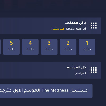
باقي الحلقات
آخر حلقة مضافة
منذ سنتين
5
4
3
2
1
حلقة
حلقة
حلقة
حلقة
حلقة
كل المواسم
المواسم
مسلسل The Madness الموسم الاول مترجم