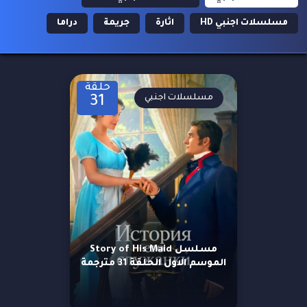
مسلسلات اجنبي HD
اثارة
جريمة
دراما
حلقة
مسلسلات اجنبي
31
مسلسل Story of His Maid
الموسم الاول الحلقة 31 مترجمة