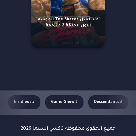
مسلسل The Shards الموسم
الاول الحلقة 2 مترجمة
مزيد من العروض
Insidious
#
Game-Show
#
Descendants
#
جميع الحقوق محفوظه تاكسي السيما 2026