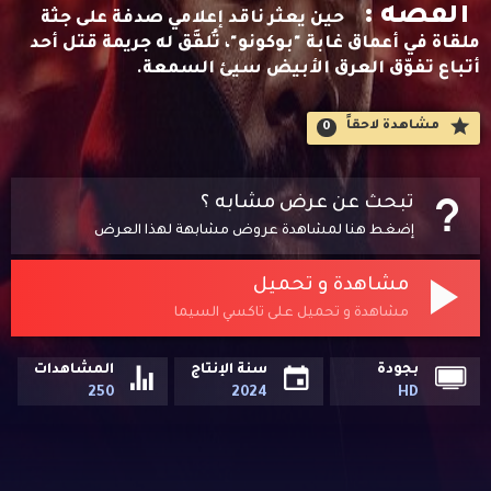
القصه :
حين يعثر ناقد إعلامي صدفة على جثة
ملقاة في أعماق غابة "بوكونو"، تُلفَّق له جريمة قتل أحد
أتباع تفوّق العرق الأبيض سيئ السمعة.
مشاهدة لاحقاََ
0
تبحث عن عرض مشابه ؟
إضغط هنا لمشاهدة عروض مشابهة لهذا العرض
مشاهدة و تحميل
مشاهدة و تحميل على تاكسي السيما
بجودة
سنة الإنتاج
المشاهدات
250
2024
HD