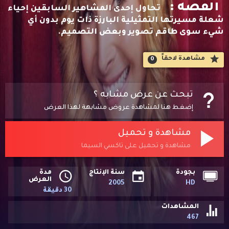
القصه :
تحاول إحدى المشاهير السابقين إحياء
شعلة مسيرتها التمثيلية البارزة ذات يوم بدون أي
شيء سوى طاقم تصوير وبعض التصميم.
مشاهدة لاحقاََ
0
تبحث عن عرض مشابه ؟
إضغط هنا لمشاهدة عروض مشابهة لهذا العرض
مشاهدة و تحميل
مشاهدة و تحميل على تاكسي السيما
بجودة
سنة الإنتاج
مدة
العرض
2005
HD
30 دقيقة
المشاهدات
467