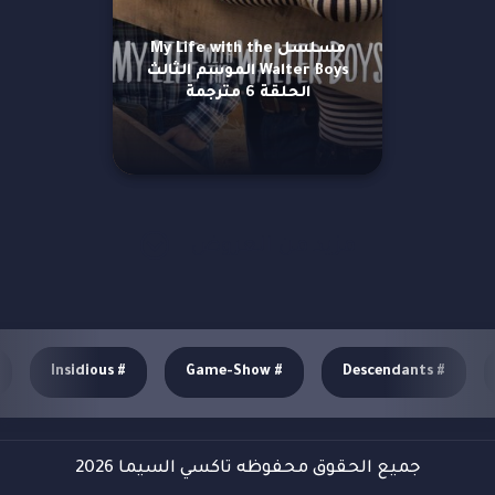
مسلسل My Life with the
Walter Boys الموسم الثالث
الحلقة 6 مترجمة
مزيد من العروض
Insidious
#
Game-Show
#
Descendants
#
جميع الحقوق محفوظه تاكسي السيما 2026