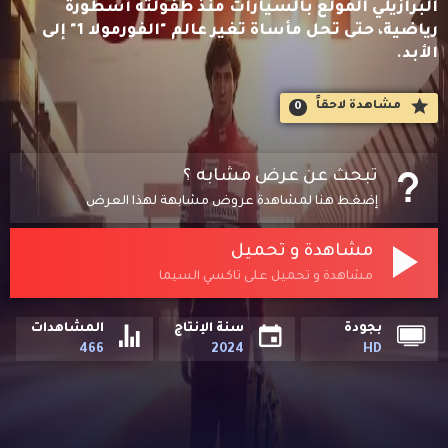
البرازيلي المولع بالسيارات منذ طفولته أسطورة
رياضية، حتى تحل مأساة تغير عالم "الفورمولا 1" إلى
الأبد.
مشاهدة لاحقاََ
0
تبحث عن عرض مشابه ؟
إضغط هنا لمشاهدة عروض مشابهة لهذا العرض
مشاهدة و تحميل
مشاهدة و تحميل على تاكسي السيما
بجودة
سنة الإنتاج
المشاهدات
466
2024
HD