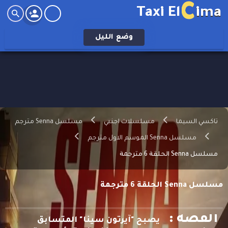
C
Taxi El
ima
وضع
الليل
تاكسي السيما
مسلسلات اجنبي
مسلسل Senna مترجم
مسلسل Senna الموسم الاول مترجم
مسلسل Senna الحلقة 6 مترجمة
مسلسل Senna الحلقة 6 مترجمة
القصه :
يصبح "آيرتون سينا" المتسابق