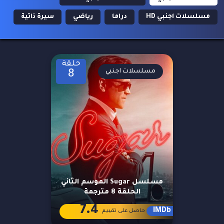
مسلسلات اجنبي HD
دراما
رياضي
سيرة ذاتية
حلقة
مسلسلات اجنبي
8
مسلسل Sugar الموسم الثاني
الحلقة 8 مترجمة
7.4
IMDb
حاصل على تقييم