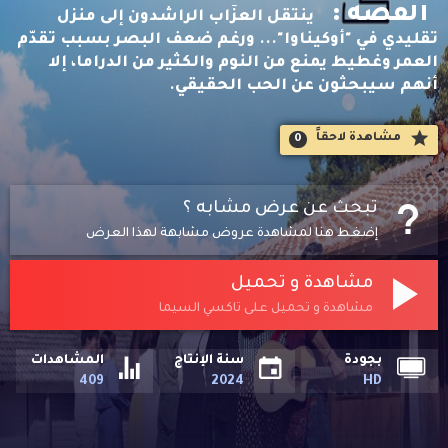
القصه :
ينتقل العزّاب الراشدون إلى منزل
تقليدي في "أوكيناوا"... ورغم ضعف البصر بسبب تقدّم
العمر وغطيط يمنع من النوم والكثير من الدراما، إلا
أنهم سيبحثون عن الحب الحقيقي.
مشاهدة لاحقاََ
0
تبحث عن عرض مشابه ؟
إضغط هنا لمشاهدة عروض مشابهة لهذا العرض
مشاهدة و تحميل
مشاهدة و تحميل على تاكسي السيما
بجودة
سنة الإنتاج
المشاهدات
409
2024
HD