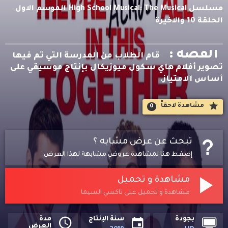
مسلسل High School Musical: The Musical الموسم الاول
الحلقة 10 والاخيرة
القصه :
قام الطلاب من المدرسة التي تم فيها
تصوير أفلام هاي سكول ميوزيكال بإنتاج موسيقي على
أساس الامتياز.
مشاهدة لاحقاََ
0
تبحث عن عرض مشابه ؟
إضغط هنا لمشاهدة عروض مشابهة لهذا العرض
مشاهدة و تحميل
مشاهدة و تحميل على تاكسي السيما
بجودة
سنة الإنتاج
مدة
العرض