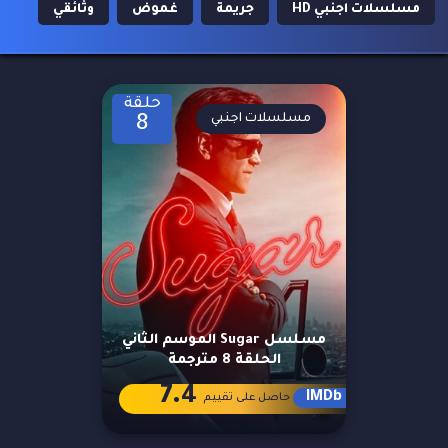
مسلسلات اجنبي HD
جريمة
غموض
وثائقي
حلقة
مسلسلات اجنبي
8
مسلسل Sugar الموسم الثاني
الحلقة 8 مترجمة
7.4
IMDb
حاصل على تقييم